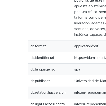
polifonía, de este 
apuesta epistémica 
postura crítico-her
la forma como permi
liberación, además 
sentidos, de voces,
histórica, capaces 
dc.format
application/pdf
dc.identifier.uri
https://ridum.uma
dc.language.iso
spa
dc.publisher
Universidad de Man
dc.relation.hasversion
info:eu-repo/seman
dc.rights.accesRights
info:eu-repo/sema