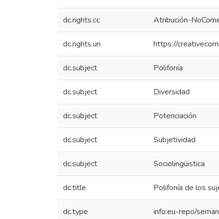
dc.rights.cc
Atribución-NoComer
dc.rights.uri
https://creativeco
dc.subject
Polifonía
dc.subject
Diversidad
dc.subject
Potenciación
dc.subject
Subjetividad
dc.subject
Sociolingüistica
dc.title
Polifonía de los su
dc.type
info:eu-repo/semant