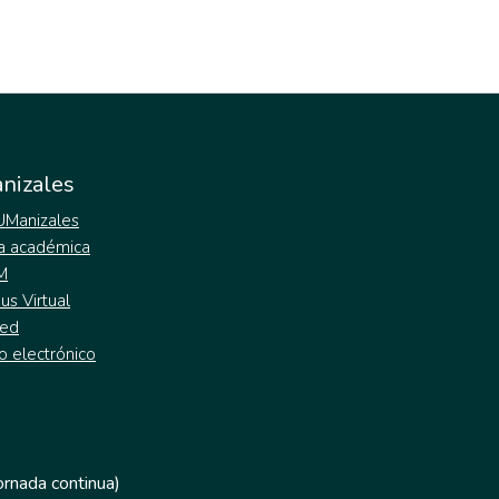
nizales
 UManizales
a académica
M
s Virtual
ed
o electrónico
jornada continua)