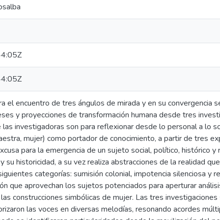
osalba
4:05Z
4:05Z
ra el encuentro de tres ángulos de mirada y en su convergencia s
reses y proyecciones de transformación humana desde tres investi
las investigadoras son para reflexionar desde lo personal a lo so
estra, mujer) como portador de conocimiento, a partir de tres exp
xcusa para la emergencia de un sujeto social, político, histórico y r
 su historicidad, a su vez realiza abstracciones de la realidad que
iguientes categorías: sumisión colonial, impotencia silenciosa y re
ión que aprovechan los sujetos potenciados para aperturar anális
 y las construcciones simbólicas de mujer. Las tres investigacion
rizaron las voces en diversas melodías, resonando acordes múlti