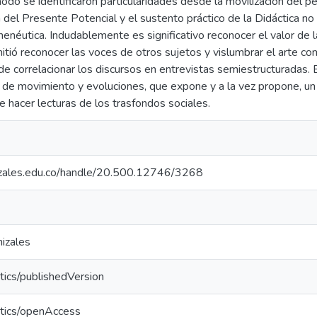
modo se identificaron particularidades desde la movilización del
del Presente Potencial y el sustento práctico de la Didáctica no
menéutica. Indudablemente es significativo reconocer el valor de 
tió reconocer las voces de otros sujetos y vislumbrar el arte c
de correlacionar los discursos en entrevistas semiestructuradas.
 de movimiento y evoluciones, que expone y a la vez propone, un
de hacer lecturas de los trasfondos sociales.
nizales.edu.co/handle/20.500.12746/3268
izales
tics/publishedVersion
ntics/openAccess