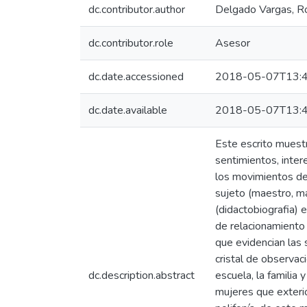
dc.contributor.author
Delgado Vargas, R
dc.contributor.role
Asesor
dc.date.accessioned
2018-05-07T13:4
dc.date.available
2018-05-07T13:4
Este escrito muest
sentimientos, inte
los movimientos de 
sujeto (maestro, ma
(didactobiografia) e
de relacionamiento y
que evidencian las s
cristal de observac
dc.description.abstract
escuela, la familia
mujeres que exterio