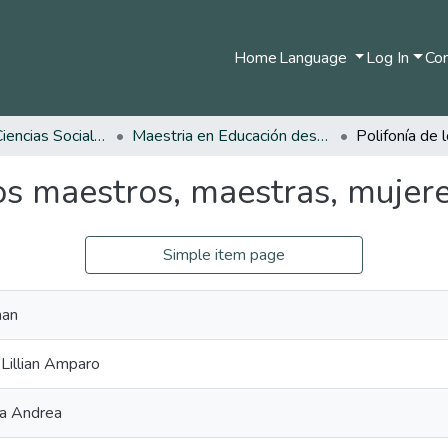
Home
Language
Log In
Com
Facultad de Ciencias Sociales y Humanas
Maestria en Educación desde la Diversidad
tos maestros, maestras, mujer
Simple item page
man
 Lillian Amparo
la Andrea