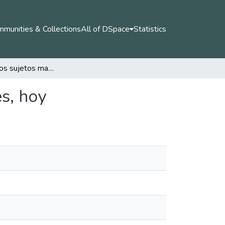
munities & Collections
All of DSpace
Statistics
Polifonía de los sujetos maestros, maestras, mujeres, hoy
es, hoy