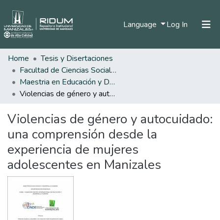
(current)
Language
Log In
Home
Tesis y Disertaciones
Home
Facultad de Ciencias Sociales y Humanas
Communities & Collections
Maestria en Educación y Desarrollo Humano
Violencias de género y autocuidado: una comprensión desde la experiencia de mujeres adolescentes en Manizales
All of DSpace
Violencias de género y autocuidado:
Statistics
una comprensión desde la
experiencia de mujeres
adolescentes en Manizales