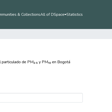
munities & Collections
All of DSpace
Statistics
ial particulado de PM₂.₅ y PM₁₀ en Bogotá