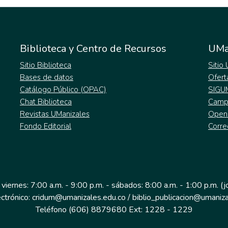
Biblioteca y Centro de Recursos
UMa
Sitio Biblioteca
Sitio
Bases de datos
Ofert
Catálogo Público (OPAC)
SIGU
Chat Biblioteca
Campu
Revistas UManizales
Open
Fondo Editorial
Corre
 viernes: 7:00 a.m. - 9:00 p.m. - sábados: 8:00 a.m. - 1:00 p.m. (
ectrónico: cridum@umanizales.edu.co / biblio_publicacion@umaniza
Teléfono (606) 8879680 Ext: 1228 - 1229