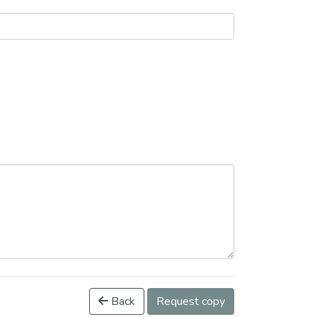
Back
Request copy