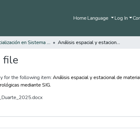
Home
Language
Log In
Com
Especialización en Sistema de Información Geográfica
Análisis espacial y estacional de material particulado de PM₂.₅ y PM₁₀ en Bogotá (2022–2024) y su relación con variables meteorológicas mediante SIG.
file
y for the following item:
Análisis espacial y estacional de mater
rológicas mediante SIG.
al_Duarte_2025.docx