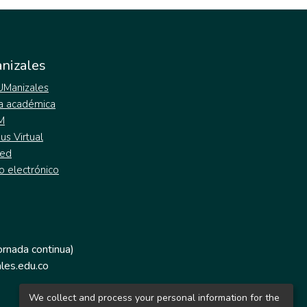
nizales
 UManizales
a académica
M
s Virtual
ed
o electrónico
jornada continua)
les.edu.co
We collect and process your personal information for the