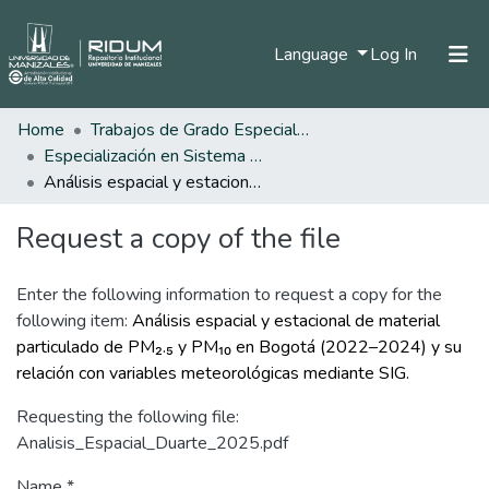
(current)
Language
Log In
Home
Trabajos de Grado Especializaciones
Home
Especialización en Sistema de Información Geográfica
Communities & Collections
Análisis espacial y estacional de material particulado de PM₂.₅ y PM₁₀ en Bogotá (2022–2024) y su relación con variables meteorológicas mediante SIG.
All of DSpace
Request a copy of the file
Statistics
Enter the following information to request a copy for the
following item:
Análisis espacial y estacional de material
particulado de PM₂.₅ y PM₁₀ en Bogotá (2022–2024) y su
relación con variables meteorológicas mediante SIG.
Requesting the following file:
Analisis_Espacial_Duarte_2025.pdf
Name *