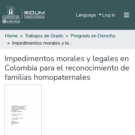
(current)
Language
Log In
Home
Trabajos de Grado
Pregrado en Derecho
Home
Impedimentos morales y legales en Colombia para el reconocimiento de familias homopaternales
Communities & Collections
Impedimentos morales y legales en
All of DSpace
Colombia para el reconocimiento de
Statistics
familias homopaternales