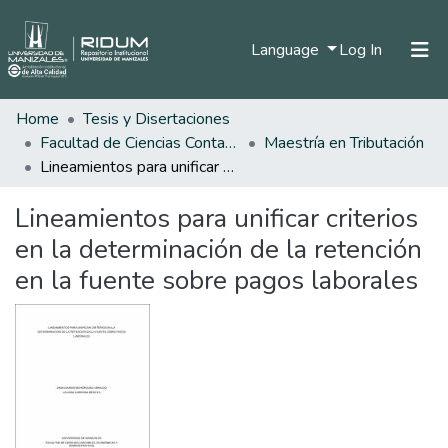
(current)
Language
Log In
Home
Tesis y Disertaciones
Home
Facultad de Ciencias Contables Económicas y Administrativas
Maestría en Tributación
Communities & Collections
Lineamientos para unificar criterios en la determinación de la retención en la fuente sobre pagos laborales
All of DSpace
Lineamientos para unificar criterios
Statistics
en la determinación de la retención
en la fuente sobre pagos laborales