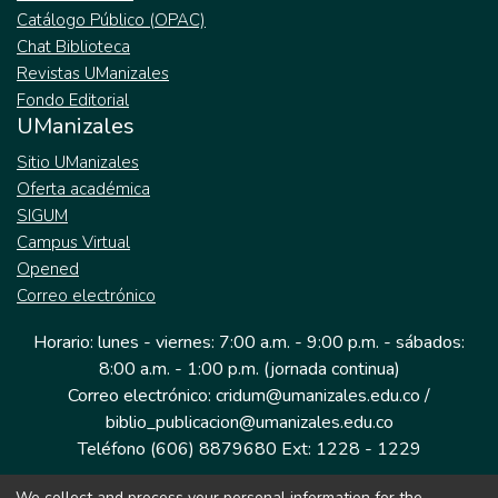
Catálogo Público (OPAC)
Chat Biblioteca
Revistas UManizales
Fondo Editorial
UManizales
Sitio UManizales
Oferta académica
SIGUM
Campus Virtual
Opened
Correo electrónico
Horario: lunes - viernes: 7:00 a.m. - 9:00 p.m. - sábados:
8:00 a.m. - 1:00 p.m. (jornada continua)
Correo electrónico: cridum@umanizales.edu.co /
biblio_publicacion@umanizales.edu.co
Teléfono (606) 8879680 Ext: 1228 - 1229
We collect and process your personal information for the