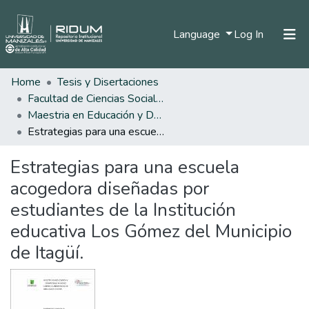
(current)
Language
Log In
Home
Tesis y Disertaciones
Home
Facultad de Ciencias Sociales y Humanas
Communities & Collections
Maestria en Educación y Desarrollo Humano
Estrategias para una escuela acogedora diseñadas por estudiantes de la Institución educativa Los Gómez del Municipio de Itagüí.
All of DSpace
Estrategias para una escuela
Statistics
acogedora diseñadas por
estudiantes de la Institución
educativa Los Gómez del Municipio
de Itagüí.