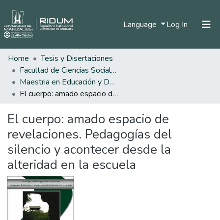
(current)
Language
Log In
Home
Tesis y Disertaciones
Home
Facultad de Ciencias Sociales y Humanas
Communities & Collections
Maestria en Educación y Desarrollo Humano
El cuerpo: amado espacio de revelaciones. Pedagogías del silencio y acontecer desde la alteridad en la escuela
All of DSpace
El cuerpo: amado espacio de
Statistics
revelaciones. Pedagogías del
silencio y acontecer desde la
alteridad en la escuela