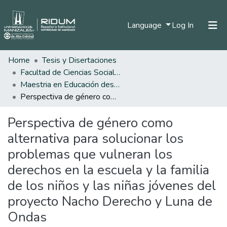
(current)
Language
Log In
Home
Tesis y Disertaciones
Home
Facultad de Ciencias Sociales y Humanas
Communities & Collections
Maestria en Educación desde la Diversidad
Perspectiva de género como alternativa para solucionar los problemas que vulneran los derechos en la escuela y la familia de los niños y las niñas jóvenes del proyecto Nacho Derecho y Luna de Ondas
All of DSpace
Perspectiva de género como
Statistics
alternativa para solucionar los
problemas que vulneran los
derechos en la escuela y la familia
de los niños y las niñas jóvenes del
proyecto Nacho Derecho y Luna de
Ondas