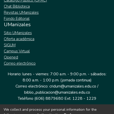
Catálogo Público (OPAC)
Chat Biblioteca
Revistas UManizales
Fondo Editorial
UManizales
Sitio UManizales
Oferta académica
SIGUM
Campus Virtual
Opened
Correo electrónico
Horario: lunes - viernes: 7:00 a.m. - 9:00 p.m. - sábados:
8:00 a.m. - 1:00 p.m. (jornada continua)
Correo electrónico: cridum@umanizales.edu.co /
biblio_publicacion@umanizales.edu.co
Teléfono (606) 8879680 Ext: 1228 - 1229
We collect and process your personal information for the
Dirección: Cra 9 a # 19-03 Edificio histórico, piso 1