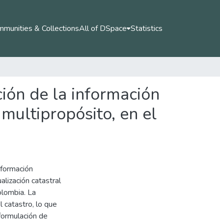
munities & Collections
All of DSpace
Statistics
ión de la información
multipropósito, en el
nformación
alización catastral
olombia. La
l catastro, lo que
 formulación de