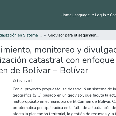
Home
Language
Log In
Com
Especialización en Sistema de Información Geográfica
Geovisor para el seguimiento, monitoreo y divulgación de la información del proceso de actualización catastral con enfoque multipropósito, en el municipio de El Carmen de Bolívar – Bolívar
imiento, monitoreo y divulgac
ización catastral con enfoque 
n de Bolívar – Bolívar
Abstract
Con el proyecto propuesto, se desarrolló un sistema de i
geográfica (SIG) basado en un geovisor, que facilita la actu
multipropósito en el municipio de El Carmen de Bolívar, C
problemática principal radica en la falta de actualización de
afecta la planeación territorial, la gestión de recursos y la