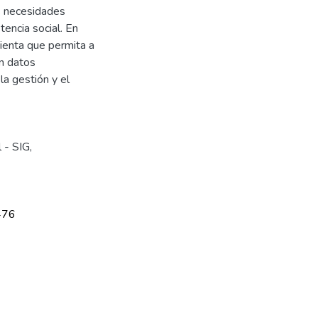
as necesidades
tencia social. En
ienta que permita a
on datos
a gestión y el
l - SIG
,
476