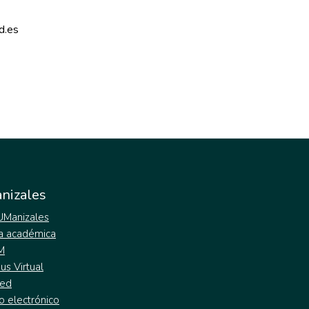
d.es 
nizales
 UManizales
a académica
M
s Virtual
ed
o electrónico