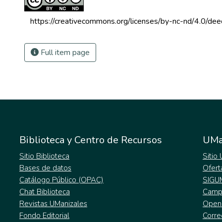
 https://creativecommons.org/licenses/by-nc-nd/4.0/dee
Full item page
Biblioteca y Centro de Recursos
UMa
Sitio Biblioteca
Sitio
Bases de datos
Ofert
Catálogo Público (OPAC)
SIGU
Chat Biblioteca
Campu
Revistas UManizales
Open
Fondo Editorial
Corre