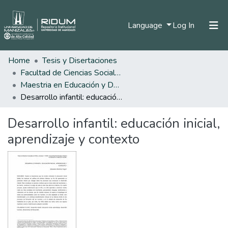
(current)
Language
Log In
Home
Tesis y Disertaciones
Home
Facultad de Ciencias Sociales y Humanas
Communities & Collections
Maestria en Educación y Desarrollo Humano
Desarrollo infantil: educación inicial, aprendizaje y contexto
All of DSpace
Desarrollo infantil: educación inicial,
Statistics
aprendizaje y contexto