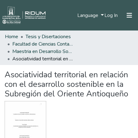
(current)
Language
Log In
Home
Tesis y Disertaciones
Home
Facultad de Ciencias Contables Económicas y Administrativas
Communities & Collections
Maestria en Desarrollo Sostenible y Medio Ambiente
Asociatividad territorial en relación con el desarrollo sostenible en la Subregión del Oriente Antioqueño
All of DSpace
Asociatividad territorial en relación
Statistics
con el desarrollo sostenible en la
Subregión del Oriente Antioqueño