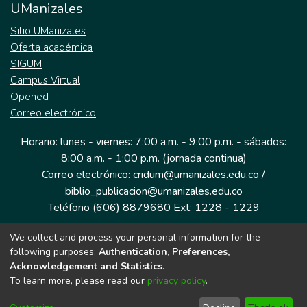
UManizales
Sitio UManizales
Oferta académica
SIGUM
Campus Virtual
Opened
Correo electrónico
Horario: lunes - viernes: 7:00 a.m. - 9:00 p.m. - sábados:
8:00 a.m. - 1:00 p.m. (jornada continua)
Correo electrónico: cridum@umanizales.edu.co /
biblio_publicacion@umanizales.edu.co
Teléfono (606) 8879680 Ext: 1228 - 1229
We collect and process your personal information for the
Dirección: Cra 9 a # 19-03 Edificio histórico, piso 1
following purposes:
Authentication, Preferences,
Manizales, Caldas
Acknowledgement and Statistics
.
Colombia.
To learn more, please read our
privacy policy
.