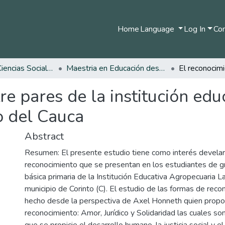
Home
Language
Log In
Com
Facultad de Ciencias Sociales y Humanas
Maestria en Educación desde la Diversidad
re pares de la institución ed
o del Cauca
Abstract
Resumen: El presente estudio tiene como interés develar
reconocimiento que se presentan en los estudiantes de g
básica primaria de la Institución Educativa Agropecuaria 
municipio de Corinto (C). El estudio de las formas de reco
hecho desde la perspectiva de Axel Honneth quien propo
reconocimiento: Amor, Jurídico y Solidaridad las cuales so
que se propicie el desarrollo humano, la justicia social y e