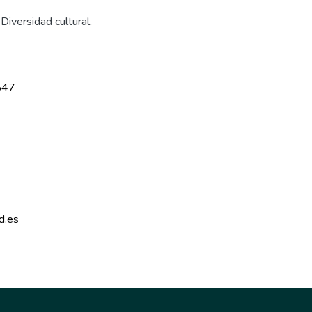
,
Diversidad cultural
,
547
d.es 