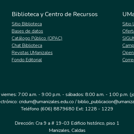
Biblioteca y Centro de Recursos
UMa
Sitio Biblioteca
Sitio
Bases de datos
Ofert
Catálogo Público (OPAC)
SIGU
Chat Biblioteca
Campu
Revistas UManizales
Open
Fondo Editorial
Corre
 viernes: 7:00 a.m. - 9:00 p.m. - sábados: 8:00 a.m. - 1:00 p.m. (
ectrónico: cridum@umanizales.edu.co / biblio_publicacion@umaniza
Teléfono (606) 8879680 Ext: 1228 - 1229
Dirección: Cra 9 a # 19-03 Edificio histórico, piso 1
Manizales, Caldas