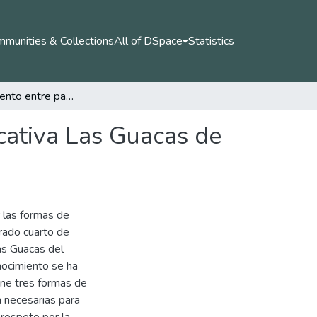
munities & Collections
All of DSpace
Statistics
El reconocimiento entre pares de la institución educativa Las Guacas de Corinto departamento del Cauca
ucativa Las Guacas de
 las formas de
rado cuarto de
Las Guacas del
nocimiento se ha
ne tres formas de
n necesarias para
l respeto por la