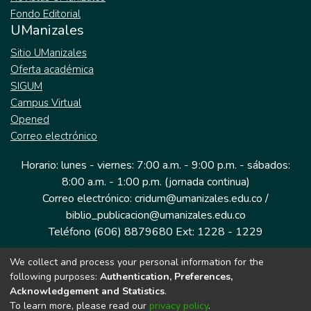
Fondo Editorial
UManizales
Sitio UManizales
Oferta académica
SIGUM
Campus Virtual
Opened
Correo electrónico
Horario: lunes - viernes: 7:00 a.m. - 9:00 p.m. - sábados:
8:00 a.m. - 1:00 p.m. (jornada continua)
Correo electrónico: cridum@umanizales.edu.co /
biblio_publicacion@umanizales.edu.co
Teléfono (606) 8879680 Ext: 1228 - 1229
We collect and process your personal information for the
Dirección: Cra 9 a # 19-03 Edificio histórico, piso 1
following purposes:
Authentication, Preferences,
Manizales, Caldas
Acknowledgement and Statistics
.
Colombia.
To learn more, please read our
privacy policy
.