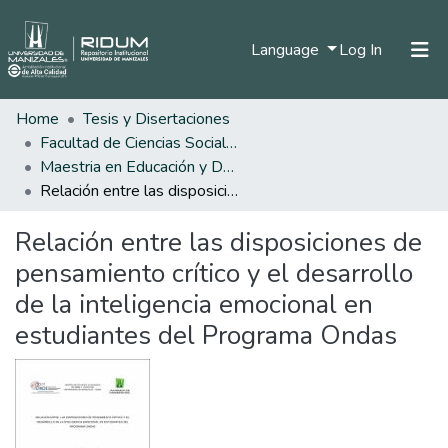
(current)
Language
Log In
Home
Tesis y Disertaciones
Home
Facultad de Ciencias Sociales y Humanas
Communities & Collections
Maestria en Educación y Desarrollo Humano
Relación entre las disposiciones de pensamiento crítico y el desarrollo de la inteligencia emocional en estudiantes del Programa Ondas
All of DSpace
Relación entre las disposiciones de
Statistics
pensamiento crítico y el desarrollo
de la inteligencia emocional en
estudiantes del Programa Ondas