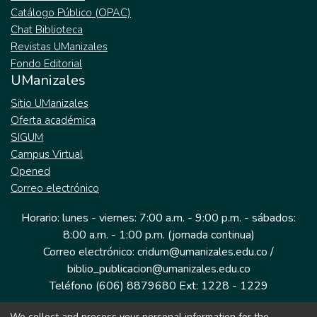
Catálogo Público (OPAC)
Chat Biblioteca
Revistas UManizales
Fondo Editorial
UManizales
Sitio UManizales
Oferta académica
SIGUM
Campus Virtual
Opened
Correo electrónico
Horario: lunes - viernes: 7:00 a.m. - 9:00 p.m. - sábados:
8:00 a.m. - 1:00 p.m. (jornada continua)
Correo electrónico: cridum@umanizales.edu.co /
biblio_publicacion@umanizales.edu.co
Teléfono (606) 8879680 Ext: 1228 - 1229
We collect and process your personal information for the