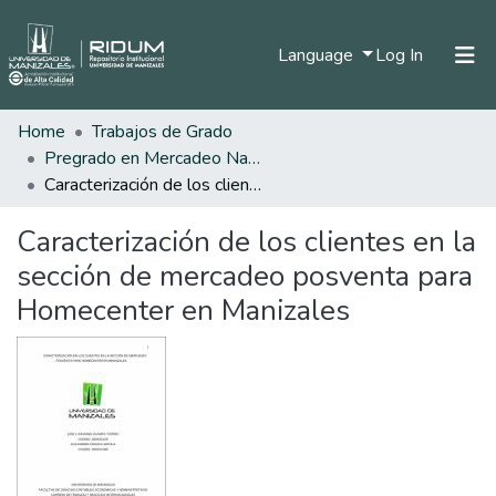
(current)
Language
Log In
Home
Trabajos de Grado
Home
Pregrado en Mercadeo Nacional e Internacional
Communities & Collections
Caracterización de los clientes en la sección de mercadeo posventa para Homecenter en Manizales
All of DSpace
Caracterización de los clientes en la
Statistics
sección de mercadeo posventa para
Homecenter en Manizales