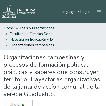
(current)
Language
Log In
Home
Tesis y Disertaciones
Home
Facultad de Ciencias Sociales y Humanas
Communities & Collections
Maestria en Educación y Desarrollo Humano
Organizaciones campesinas y procesos de formación política: prácticas y saberes que construyen territorio. Trayectorias organizativas de la junta de acción comunal de la vereda Guadualito.
All of DSpace
Organizaciones campesinas y
Statistics
procesos de formación política:
prácticas y saberes que construyen
territorio. Trayectorias organizativas
de la junta de acción comunal de la
vereda Guadualito.