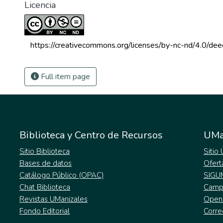
Licencia
 https://creativecommons.org/licenses/by-nc-nd/4.0/dee
Full item page
Biblioteca y Centro de Recursos
UMa
Sitio Biblioteca
Sitio
Bases de datos
Ofert
Catálogo Público (OPAC)
SIGU
Chat Biblioteca
Campu
Revistas UManizales
Open
Fondo Editorial
Corre