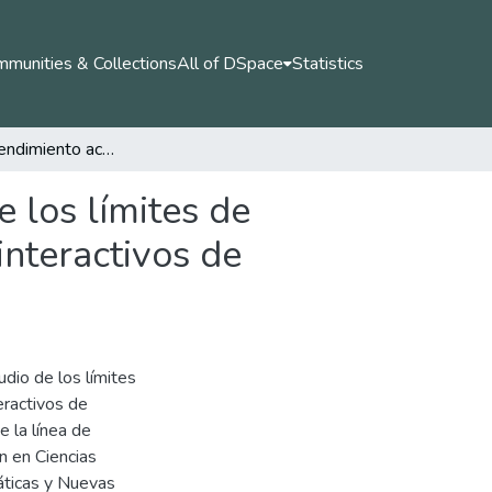
munities & Collections
All of DSpace
Statistics
Análisis del rendimiento académico en el estudio de los límites de funciones de variable real con el apoyo de objetos interactivos de aprendizaje-OIA-
 los límites de
interactivos de
udio de los límites
eractivos de
e la línea de
n en Ciencias
áticas y Nuevas