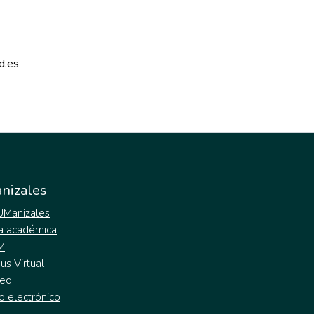
d.es 
nizales
 UManizales
a académica
M
s Virtual
ed
o electrónico