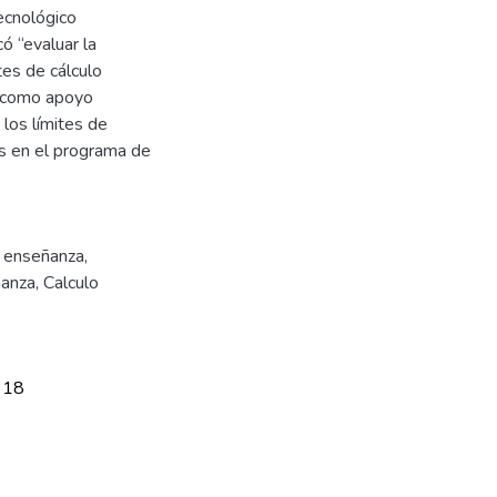
ecnológico
ó “evaluar la
tes de cálculo
, como apoyo
los límites de
os en el programa de
- enseñanza
,
anza
,
Calculo
318