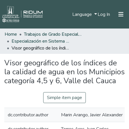
(current)
Language
Log In
Home
Trabajos de Grado Especializaciones
Home
Especialización en Sistema de Información Geográfica
Communities & Collections
Visor geográfico de los índices de la calidad de agua en los Municipios categoría 4,5 y 6, Valle del Cauca
All of DSpace
Visor geográfico de los índices de
Statistics
la calidad de agua en los Municipios
categoría 4,5 y 6, Valle del Cauca
Simple item page
dc.contributor.author
Marin Arango, Javier Alexander