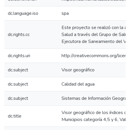
dc.language.iso
spa
Este proyecto se realizó con la ay
dc.rights.cc
Salud a través del Grupo de Salu
Ejecutora de Saneamiento del Val
dc.rights.uri
http://creativecommons.org/licens
dc.subject
Visor geográfico
dc.subject
Calidad del agua
dc.subject
Sistemas de Información Geográfi
Visor geográfico de los índices de
dc.title
Municipios categoría 4,5 y 6, Vall