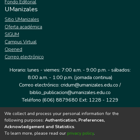
Fondo Editorial
UManizales
Sitio UManizales
Oferta académica
SIGUM
Campus Virtual
Opened
Correo electrónico
Horario: lunes - viernes: 7:00 a.m. - 9:00 p.m. - sábados:
8:00 a.m. - 1:00 p.m. (jornada continua)
Correo electrónico: cridum@umanizales.edu.co /
biblio_publicacion@umanizales.edu.co
Teléfono (606) 8879680 Ext: 1228 - 1229
We collect and process your personal information for the
Dirección: Cra 9 a # 19-03 Edificio histórico, piso 1
following purposes:
Authentication, Preferences,
Manizales, Caldas
Acknowledgement and Statistics
.
Colombia.
To learn more, please read our
privacy policy
.