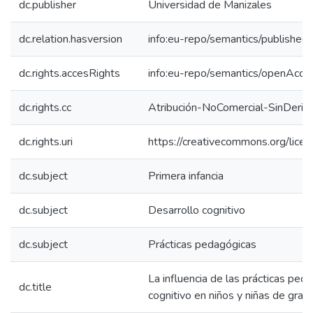
dc.publisher
Universidad de Manizales
dc.relation.hasversion
info:eu-repo/semantics/published
dc.rights.accesRights
info:eu-repo/semantics/openAcce
dc.rights.cc
Atribución-NoComercial-SinDeriv
dc.rights.uri
https://creativecommons.org/lice
dc.subject
Primera infancia
dc.subject
Desarrollo cognitivo
dc.subject
Prácticas pedagógicas
La influencia de las prácticas ped
dc.title
cognitivo en niños y niñas de grado