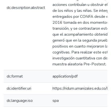
acciones contribuían u obstruir el d
dc.description.abstract
de los niños y las niñas. Se interp
entregados por CONFA desde el 
2016 tomada en dos momentos: al i
transición, y se contrastaron esto
que el acompañamiento obtenidos 
generó que en la segunda prueba,
positivos en cuanto mejoraron las
cognitivas. Para realizar este es
investigación cuantitativa con dis
muestra aleatoria Pre-Postest.
dc.format
application/pdf
dc.identifier.uri
https://ridum.umanizales.edu.co
dc.language.iso
spa