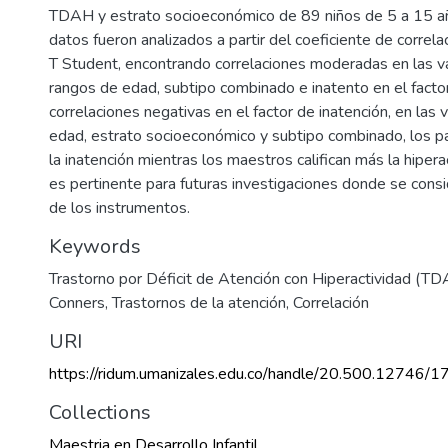
TDAH y estrato socioeconómico de 89 niños de 5 a 15 
datos fueron analizados a partir del coeficiente de correla
T Student, encontrando correlaciones moderadas en las va
rangos de edad, subtipo combinado e inatento en el factor
correlaciones negativas en el factor de inatención, en las 
edad, estrato socioeconómico y subtipo combinado, los pa
la inatención mientras los maestros califican más la hipera
es pertinente para futuras investigaciones donde se consi
de los instrumentos.
Keywords
Trastorno por Déficit de Atención con Hiperactividad (T
Conners
,
Trastornos de la atención
,
Correlación
URI
https://ridum.umanizales.edu.co/handle/20.500.12746/1
Collections
Maestria en Desarrollo Infantil