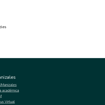
d.es 
nizales
 UManizales
a académica
M
s Virtual