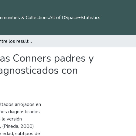
munities & Collections
All of DSpace
Statistics
Correlación entre los resultados arrojados en escalas Conners padres y escalas Conners maestros en niños manizaleños diagnosticados con TDAH
las Conners padres y
agnosticados con
ultados arrojados en
eños diagnosticados
 la versión
, (Pineda, 2000)
de edad, subtipos de