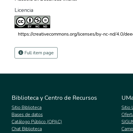
Licencia
 https://creativecommons.org/licenses/by-nc-nd/4.0/dee
Full item page
Biblioteca y Centro de Recursos
UMa
Sitio Biblioteca
Sitio
Bases de datos
Ofert
Catálogo Público (OPAC)
SIGU
Chat Biblioteca
Campu