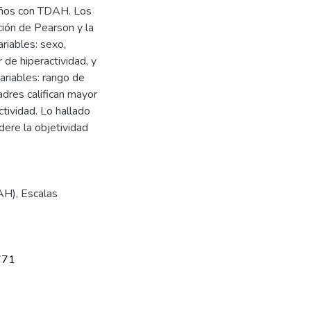
años con TDAH. Los
ción de Pearson y la
riables: sexo,
 de hiperactividad, y
variables: rango de
dres califican mayor
ctividad. Lo hallado
dere la objetividad
DAH)
,
Escalas
771