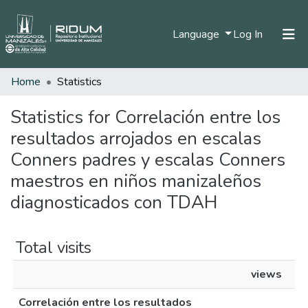
(current)
Language
Log In
Home
Statistics
Home
Communities & Collections
Statistics for Correlación entre los
resultados arrojados en escalas
All of DSpace
Conners padres y escalas Conners
maestros en niños manizaleños
diagnosticados con TDAH
Total visits
views
Correlación entre los resultados