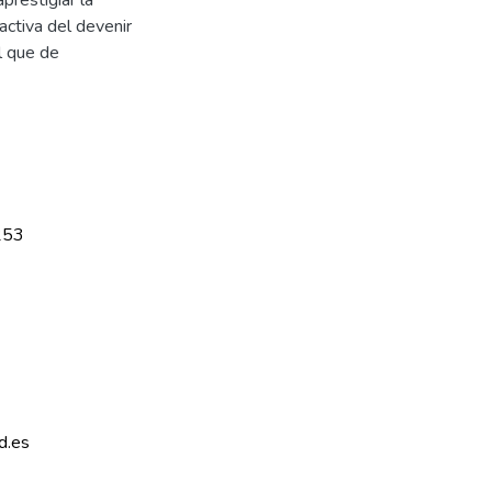
 activa del devenir
l que de
253
d.es 