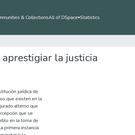
munities & Collections
All of DSpace
Statistics
prestigiar la justicia
titución jurídica de
dos que existen en la
 jurado alterno que
ercepción que se
ueblo en la toma de
la primera instancia
prestigiar la