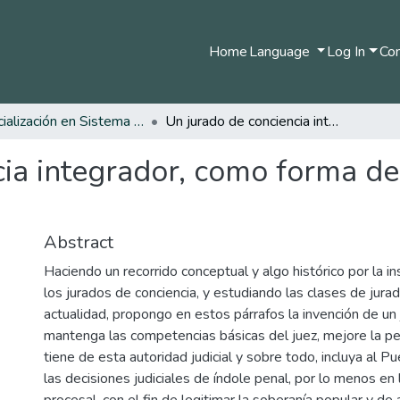
Home
Language
Log In
Com
Especialización en Sistema Procesal Penal
Un jurado de conciencia integrador, como forma de aprestigiar la justicia y humanizar al juez
ia integrador, como forma de a
Abstract
Haciendo un recorrido conceptual y algo histórico por la ins
los jurados de conciencia, y estudiando las clases de jura
actualidad, propongo en estos párrafos la invención de un
mantenga las competencias básicas del juez, mejore la p
tiene de esta autoridad judicial y sobre todo, incluya al P
las decisiones judiciales de índole penal, por lo menos en 
procesal, con el fin de legitimar la soberanía popular y de a