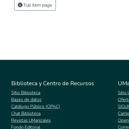
Full item page
Biblioteca y Centro de Recursos
UMa
Sitio Biblioteca
Sitio
Bases de datos
Ofert
Catálogo Público (OPAC)
SIGU
Chat Biblioteca
Campu
Revistas UManizales
Open
Fondo Editorial
Corre