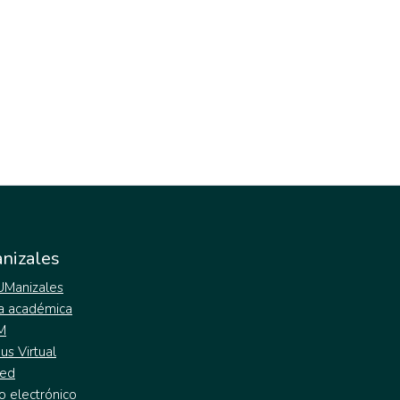
nizales
 UManizales
a académica
M
s Virtual
ed
o electrónico