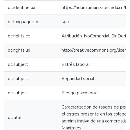
dc.identifier.uri
https://ridum.umanizales.edu.co
dc.language.iso
spa
dc.rights.cc
Atribución-NoComercial-SinDeriv
dc.rights.uri
http://creativecommons.org/licens
dc.subject
Estrés laboral
dc.subject
Seguridad social
dc.subject
Riesgo psicosocial
Caracterización de rasgos de pers
el estrés presente en los colabor
dc.title
administrativa de una comercializa
Manizales