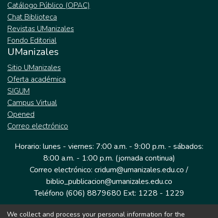
Catálogo Público (OPAC)
Chat Biblioteca
Revistas UManizales
Fondo Editorial
UManizales
Sitio UManizales
Oferta académica
SIGUM
Campus Virtual
Opened
Correo electrónico
Horario: lunes - viernes: 7:00 a.m. - 9:00 p.m. - sábados:
8:00 a.m. - 1:00 p.m. (jornada continua)
Correo electrónico: cridum@umanizales.edu.co /
biblio_publicacion@umanizales.edu.co
Teléfono (606) 8879680 Ext: 1228 - 1229
We collect and process your personal information for the
Dirección: Cra 9 a # 19-03 Edificio histórico, piso 1