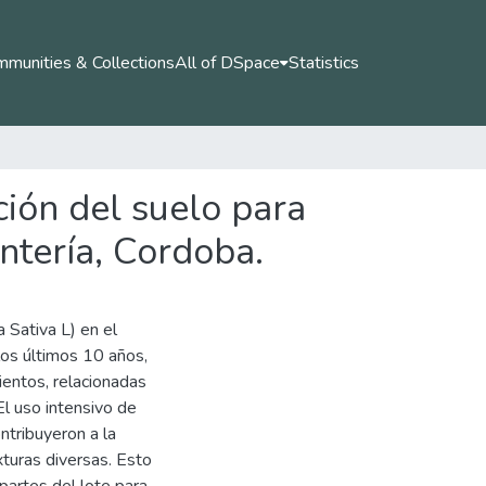
munities & Collections
All of DSpace
Statistics
ción del suelo para
ntería, Cordoba.
 Sativa L) en el
los últimos 10 años,
ientos, relacionadas
El uso intensivo de
ntribuyeron a la
turas diversas. Esto
partes del lote para