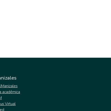
nizales
 UManizales
a académica
M
s Virtual
ed