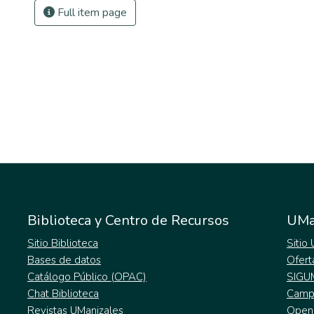
Full item page
Biblioteca y Centro de Recursos
UMa
Sitio Biblioteca
Sitio
Bases de datos
Ofert
Catálogo Público (OPAC)
SIGU
Chat Biblioteca
Campu
Revistas UManizales
Open