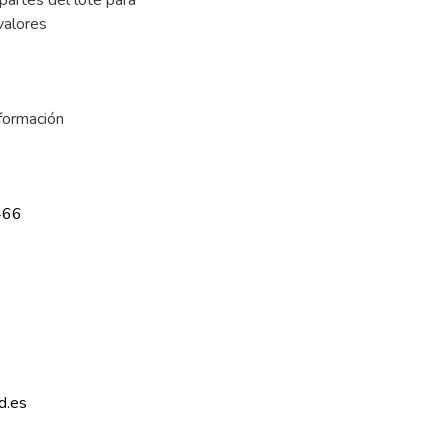
valores
formación
466
d.es 