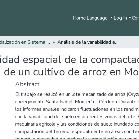
Home
Language
Log In
Com
Especialización en Sistema de Información Geográfica
Análisis de la variabilidad espacial de la compactación del suelo para mejorar la producción de un cultivo de arroz en Montería, Cordoba.
ilidad espacial de la compacta
 de un cultivo de arroz en Mo
Abstract
El trabajo se realizó en un lote mecanizado de arroz (Oryza
corregimiento Santa Isabel, Montería – Córdoba. Durante 
los informes anuales indicaron fluctuaciones en los rendim
con la variabilidad del suelo en diferentes zonas del lote. 
maquinaria agrícola y las condiciones de suelo inundado co
compactación del terreno, especialmente en áreas con tex
generó la necesidad de evaluar la compactación en varias 