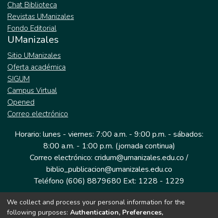
Chat Biblioteca
Revistas UManizales
Fondo Editorial
UManizales
Sitio UManizales
Oferta académica
SIGUM
Campus Virtual
Opened
Correo electrónico
Horario: lunes - viernes: 7:00 a.m. - 9:00 p.m. - sábados:
8:00 a.m. - 1:00 p.m. (jornada continua)
Correo electrónico: cridum@umanizales.edu.co /
biblio_publicacion@umanizales.edu.co
Teléfono (606) 8879680 Ext: 1228 - 1229
We collect and process your personal information for the
Dirección: Cra 9 a # 19-03 Edificio histórico, piso 1
following purposes:
Authentication, Preferences,
Manizales, Caldas