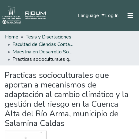
(current)
Language
Log In
Home
Tesis y Disertaciones
Home
Facultad de Ciencias Contables Económicas y Administrativas
Communities & Collections
Maestria en Desarrollo Sostenible y Medio Ambiente
Practicas socioculturales que aportan a mecanismos de adaptación al cambio climático y la gestión del riesgo en la Cuenca Alta del Río Arma, municipio de Salamina Caldas
All of DSpace
Practicas socioculturales que
Statistics
aportan a mecanismos de
adaptación al cambio climático y la
gestión del riesgo en la Cuenca
Alta del Río Arma, municipio de
Salamina Caldas