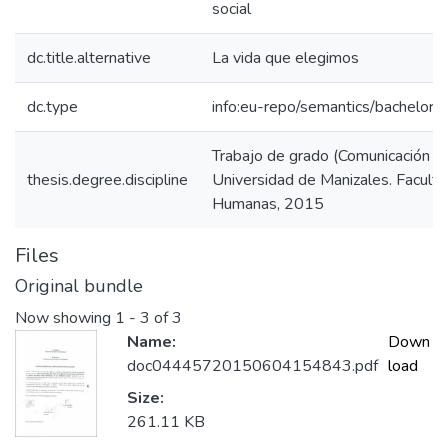
social
dc.title.alternative
La vida que elegimos
dc.type
info:eu-repo/semantics/bachelorT
Trabajo de grado (Comunicación So
thesis.degree.discipline
Universidad de Manizales. Faculta
Humanas, 2015
Files
Original bundle
Now showing
1 - 3 of 3
Name:
Down
doc04445720150604154843.pdf
load
Size:
261.11 KB