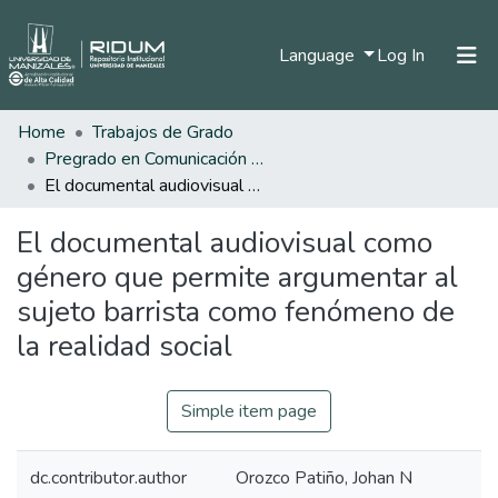
(current)
Language
Log In
Home
Trabajos de Grado
Home
Pregrado en Comunicación Social y Periodismo
Communities & Collections
El documental audiovisual como género que permite argumentar al sujeto barrista como fenómeno de la realidad social
All of DSpace
El documental audiovisual como
Statistics
género que permite argumentar al
sujeto barrista como fenómeno de
la realidad social
Simple item page
dc.contributor.author
Orozco Patiño, Johan N