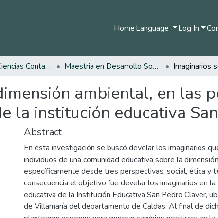
Home
Language
Log In
Com
Facultad de Ciencias Contables Económicas y Administrativas
Maestria en Desarrollo Sostenible y Medio Ambiente
dimensión ambiental, en las pe
de la institución educativa Sa
Abstract
En esta investigación se buscó develar los imaginarios qu
individuos de una comunidad educativa sobre la dimensión
específicamente desde tres perspectivas: social, ética y t
consecuencia el objetivo fue develar los imaginarios en l
educativa de la Institución Educativa San Pedro Claver, ub
de Villamaría del departamento de Caldas. Al final de dic
plantearon acciones para generar cambios positivos en l