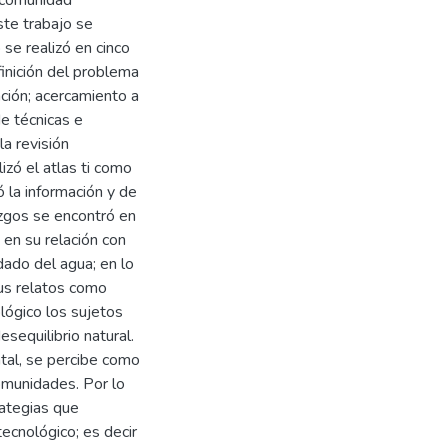
ste trabajo se
se realizó en cinco
finición del problema
ción; acercamiento a
de técnicas e
la revisión
lizó el atlas ti como
ó la información y de
azgos se encontró en
 en su relación con
dado del agua; en lo
sus relatos como
lógico los sujetos
sequilibrio natural.
ntal, se percibe como
omunidades. Por lo
rategias que
tecnológico; es decir