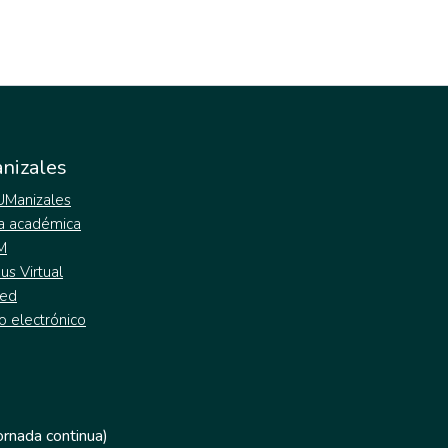
nizales
 UManizales
a académica
M
s Virtual
ed
o electrónico
jornada continua)