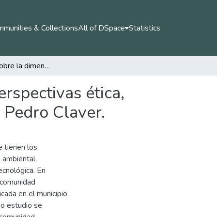
munities & Collections
All of DSpace
Statistics
Imaginarios sobre la dimensión ambiental, en las perspectivas ética, social y tecnológica, de la institución educativa San Pedro Claver.
rspectivas ética,
n Pedro Claver.
e tienen los
 ambiental,
ecnológica. En
a comunidad
icada en el municipio
ho estudio se
a comunidad