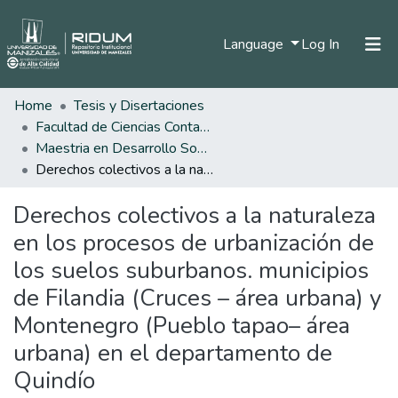
(current)
Language
Log In
Home
Tesis y Disertaciones
Home
Facultad de Ciencias Contables Económicas y Administrativas
Communities & Collections
Maestria en Desarrollo Sostenible y Medio Ambiente
Derechos colectivos a la naturaleza en los procesos de urbanización de los suelos suburbanos. municipios de Filandia (Cruces – área urbana) y Montenegro (Pueblo tapao– área urbana) en el departamento de Quindío
All of DSpace
Derechos colectivos a la naturaleza
Statistics
en los procesos de urbanización de
los suelos suburbanos. municipios
de Filandia (Cruces – área urbana) y
Montenegro (Pueblo tapao– área
urbana) en el departamento de
Quindío