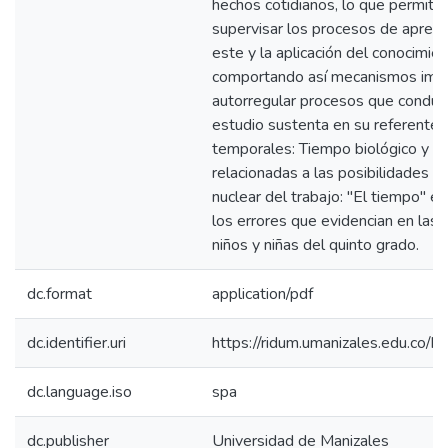
hechos cotidianos, lo que permite 
supervisar los procesos de aprendi
este y la aplicación del conocimie
comportando así mecanismos impo
autorregular procesos que conduce
estudio sustenta en su referente t
temporales: Tiempo biológico y ti
relacionadas a las posibilidades 
nuclear del trabajo: "El tiempo" en
los errores que evidencian en las 
niños y niñas del quinto grado.
dc.format
application/pdf
dc.identifier.uri
https://ridum.umanizales.edu.co
dc.language.iso
spa
dc.publisher
Universidad de Manizales