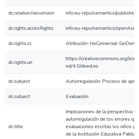
dc.relation.hasversion
info:eu-repo/semantics/published
dc.rights.accesRights
info:eu-repo/semantics/openAcce
dc.rights.cc
Atribución-NoComercial-SinDeriv
https://creativecommons.org/lice
dc.rights.uri
nd/4.0/deed.es
dc.subject
Autorregulación; Proceso de apre
dc.subject
Evaluación
Implicaciones de la perspectiva te
autorregulación de los errores que
dc.title
evaluaciones escritas los niños y l
de la Institución Educativa Pablo 