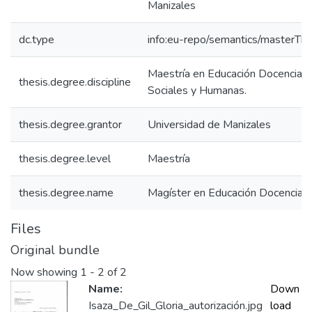
Manizales
dc.type
info:eu-repo/semantics/masterThe
Maestría en Educación Docencia, F
thesis.degree.discipline
Sociales y Humanas.
thesis.degree.grantor
Universidad de Manizales
thesis.degree.level
Maestría
thesis.degree.name
Magíster en Educación Docencia
Files
Original bundle
Now showing
1 - 2 of 2
Name:
Down
Isaza_De_Gil_Gloria_autorización.jpg
load