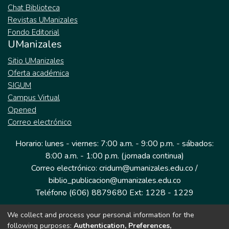
Chat Biblioteca
Revistas UManizales
Fondo Editorial
UManizales
Sitio UManizales
Oferta académica
SIGUM
Campus Virtual
Opened
Correo electrónico
Horario: lunes - viernes: 7:00 a.m. - 9:00 p.m. - sábados:
8:00 a.m. - 1:00 p.m. (jornada continua)
Correo electrónico: cridum@umanizales.edu.co /
biblio_publicacion@umanizales.edu.co
Teléfono (606) 8879680 Ext: 1228 - 1229
We collect and process your personal information for the
Dirección: Cra 9 a # 19-03 Edificio histórico, piso 1
following purposes:
Authentication, Preferences,