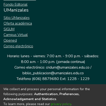
Fondo Editorial
UManizales
Sitio UManizales
Oferta académica
SIGUM
Campus Virtual
Opened
Correo electrónico
Horario: lunes - viernes: 7:00 a.m. - 9:00 p.m. - sábados:
8:00 a.m. - 1:00 p.m. (jornada continua)
Correo electrónico: cridum@umanizales.edu.co /
biblio_publicacion@umanizales.edu.co
Teléfono (606) 8879680 Ext: 1228 - 1229
We collect and process your personal information for the
Dirección: Cra 9 a # 19-03 Edificio histórico, piso 1
following purposes:
Authentication, Preferences,
Manizales, Caldas
Acknowledgement and Statistics
.
Colombia.
To learn more, please read our
privacy policy
.