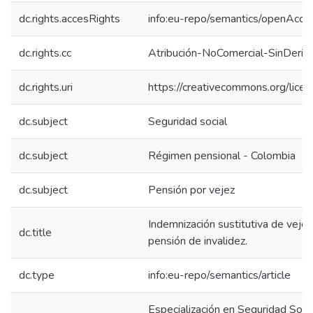
dc.rights.accesRights
info:eu-repo/semantics/openAcce
dc.rights.cc
Atribución-NoComercial-SinDeriv
dc.rights.uri
https://creativecommons.org/lice
dc.subject
Seguridad social
dc.subject
Régimen pensional - Colombia
dc.subject
Pensión por vejez
Indemnización sustitutiva de vejez
dc.title
pensión de invalidez.
dc.type
info:eu-repo/semantics/article
Especialización en Seguridad Socia