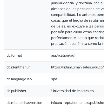
jurisprudencial y doctrinal con el f
alcances de las pensiones de vejez
compatibilidad. Lo anterior, permiti
cosas que el hecho de recibir una 
de vejez, no excluye a las persona
pensión para cubrir otras continge
perfectamente, hasta que reciban 
prestación económica como la inde
dc.format
application/pdf
dc.identifier.uri
https://ridum.umanizales.edu.co
dc.language.iso
spa
dc.publisher
Universidad de Manizales
dc.relation.hasversion
info:eu-repo/semantics/published