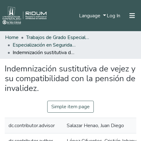
(current)
Language
Log In
Home
Trabajos de Grado Especializaciones
Home
Especialización en Seguridad Social
Communities & Collections
Indemnización sustitutiva de vejez y su compatibilidad con la pensión de invalidez.
All of DSpace
Indemnización sustitutiva de vejez y
Statistics
su compatibilidad con la pensión de
invalidez.
Simple item page
dc.contributor.advisor
Salazar Henao, Juan Diego