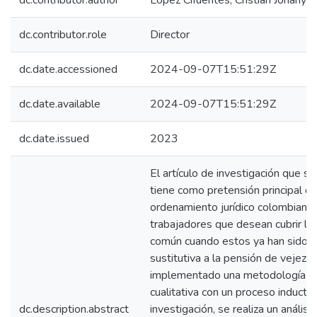
dc.contributor.author
López Cifuentes, Cristián Johany
dc.contributor.role
Director
dc.date.accessioned
2024-09-07T15:51:29Z
dc.date.available
2024-09-07T15:51:29Z
dc.date.issued
2023
El artículo de investigación que s
tiene como pretensión principal de
ordenamiento jurídico colombiano 
trabajadores que desean cubrir la 
común cuando estos ya han sido o
sustitutiva a la pensión de vejez. 
implementado una metodología de 
cualitativa con un proceso inducti
dc.description.abstract
investigación, se realiza un análisi