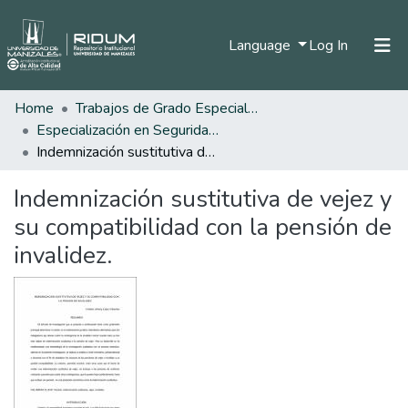
(current)
Language
Log In
Home
Trabajos de Grado Especializaciones
Home
Especialización en Seguridad Social
Communities & Collections
Indemnización sustitutiva de vejez y su compatibilidad con la pensión de invalidez.
All of DSpace
Indemnización sustitutiva de vejez y
Statistics
su compatibilidad con la pensión de
invalidez.