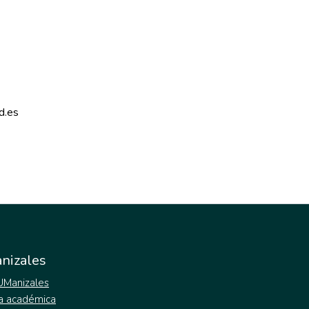
d.es 
nizales
 UManizales
a académica