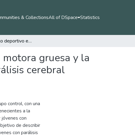
munities & Collections
All of DSpace
Statistics
Entrenamiento deportivo en relación con la función motora gruesa y la independencia funcional en niños y jóvenes con parálisis cerebral pertenecientes a la selección Valle de Boccias
n motora gruesa y la
álisis cerebral
upo control, con una
enecientes a la
y jóvenes con
bjetivo de describir
venes con parálisis