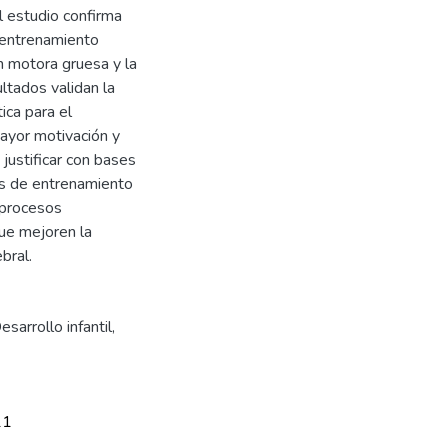
l estudio confirma
e entrenamiento
n motora gruesa y la
ltados validan la
ica para el
ayor motivación y
 justificar con bases
as de entrenamiento
 procesos
que mejoren la
bral.
esarrollo infantil
,
11