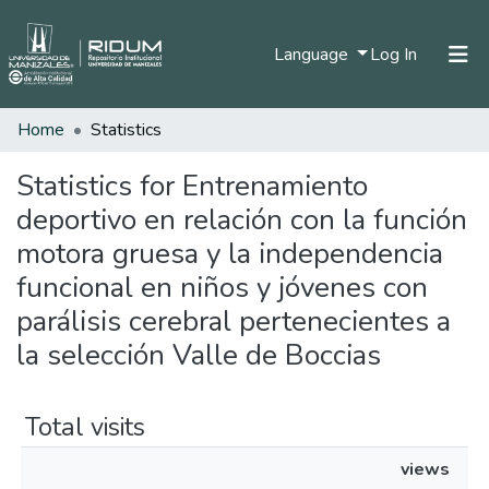
(current)
Language
Log In
Home
Statistics
Home
Communities & Collections
Statistics for Entrenamiento
deportivo en relación con la función
All of DSpace
motora gruesa y la independencia
funcional en niños y jóvenes con
parálisis cerebral pertenecientes a
la selección Valle de Boccias
Total visits
views