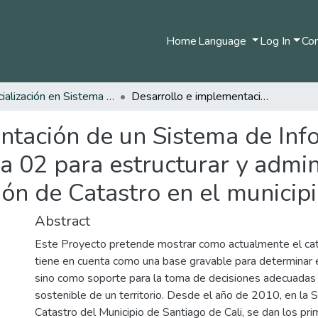
Home
Language
Log In
Com
Especialización en Sistema de Información Geográfica
Desarrollo e implementación de un Sistema de Información Geográfica aplicado en la Comuna 02 para estructurar y administrar la base de datos de la subdirección de Catastro en el municipio de Santiago de Cali
ntación de un Sistema de Inf
 02 para estructurar y admin
ión de Catastro en el municip
Abstract
Este Proyecto pretende mostrar como actualmente el cat
tiene en cuenta como una base gravable para determinar e
sino como soporte para la toma de decisiones adecuadas 
sostenible de un territorio. Desde el año de 2010, en la 
Catastro del Municipio de Santiago de Cali, se dan los pr