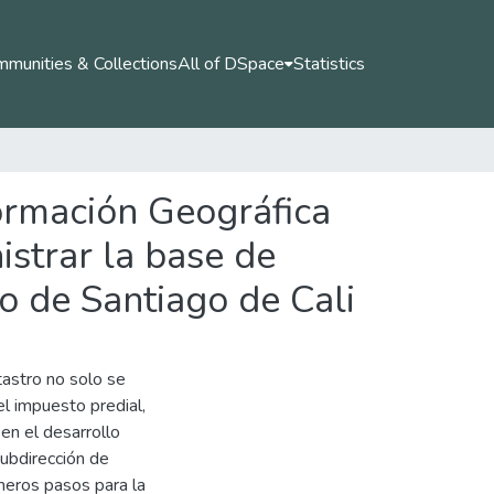
munities & Collections
All of DSpace
Statistics
ormación Geográfica
istrar la base de
io de Santiago de Cali
astro no solo se
l impuesto predial,
en el desarrollo
Subdirección de
imeros pasos para la