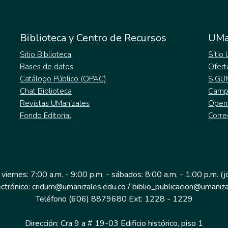
Biblioteca y Centro de Recursos
UMa
Sitio Biblioteca
Sitio
Bases de datos
Ofert
Catálogo Público (OPAC)
SIGU
Chat Biblioteca
Campu
Revistas UManizales
Open
Fondo Editorial
Corre
 viernes: 7:00 a.m. - 9:00 p.m. - sábados: 8:00 a.m. - 1:00 p.m. (
ectrónico: cridum@umanizales.edu.co / biblio_publicacion@umaniza
Teléfono (606) 8879680 Ext: 1228 - 1229
Dirección: Cra 9 a # 19-03 Edificio histórico, piso 1