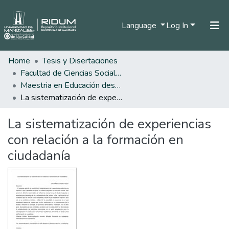
Language
Log In
Home
Tesis y Disertaciones
Home
Facultad de Ciencias Sociales y Humanas
Communities & Collections
Maestria en Educación desde la Diversidad
La sistematización de experiencias con relación a la formación en ciudadanía
All of DSpace
La sistematización de experiencias
Statistics
con relación a la formación en
ciudadanía