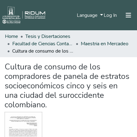
(current)
Language
Log In
Home
Tesis y Disertaciones
Home
Facultad de Ciencias Contables Económicas y Administrativas
Maestria en Mercadeo
Communities & Collections
Cultura de consumo de los compradores de panela de estratos socioeconómicos cinco y seis en una ciudad del suroccidente colombiano.
All of DSpace
Cultura de consumo de los
Statistics
compradores de panela de estratos
socioeconómicos cinco y seis en
una ciudad del suroccidente
colombiano.