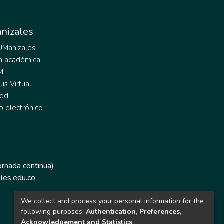
nizales
 UManizales
a académica
M
s Virtual
ed
o electrónico
jornada continua)
les.edu.co
We collect and process your personal information for the
following purposes:
Authentication, Preferences,
Acknowledgement and Statistics
.