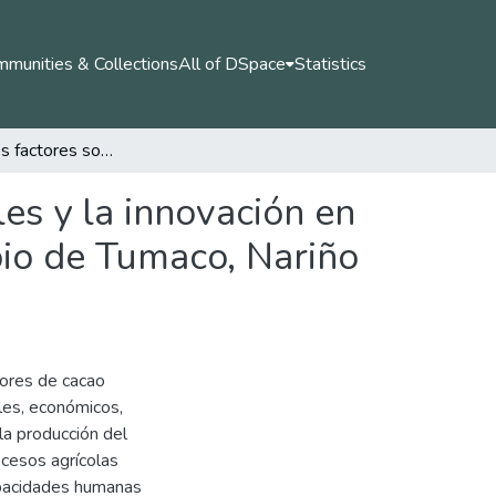
munities & Collections
All of DSpace
Statistics
Efectos de los factores socioeconómicos, ambientales y la innovación en la sostenibilidad del cultivo de Cacao en el Municipio de Tumaco, Nariño - Colombia
es y la innovación en
ipio de Tumaco, Nariño
tores de cacao
ales, económicos,
la producción del
ocesos agrícolas
apacidades humanas