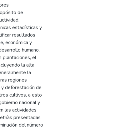
tores
ropósito de
uctividad,
nicas estadísticas y
ificar resultados
le, económica y
 desarrollo humano,
 plantaciones, el
ncluyendo la alta
eneralmente la
tras regiones
 y deforestación de
ros cultivos, a esto
 gobierno nacional y
en las actividades
metrías presentadas
minución del número