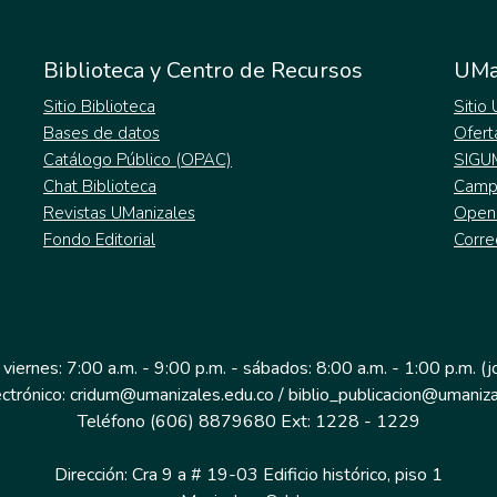
Biblioteca y Centro de Recursos
UMa
Sitio Biblioteca
Sitio
Bases de datos
Ofert
Catálogo Público (OPAC)
SIGU
Chat Biblioteca
Campu
Revistas UManizales
Open
Fondo Editorial
Corre
 viernes: 7:00 a.m. - 9:00 p.m. - sábados: 8:00 a.m. - 1:00 p.m. (
ectrónico: cridum@umanizales.edu.co / biblio_publicacion@umaniza
Teléfono (606) 8879680 Ext: 1228 - 1229
Dirección: Cra 9 a # 19-03 Edificio histórico, piso 1