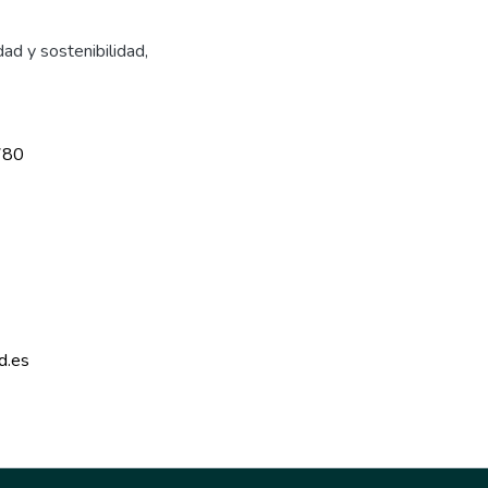
ad y sostenibilidad
,
780
d.es 