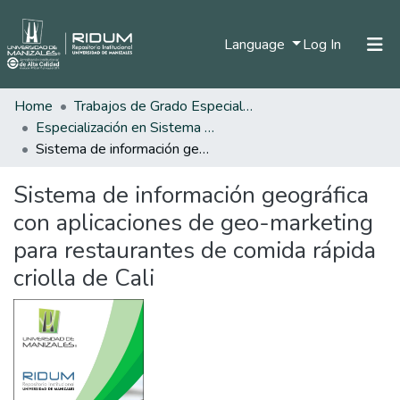
(current)
Language
Log In
Home
Trabajos de Grado Especializaciones
Home
Especialización en Sistema de Información Geográfica
Communities & Collections
Sistema de información geográfica con aplicaciones de geo-marketing para restaurantes de comida rápida criolla de Cali
All of DSpace
Sistema de información geográfica
Statistics
con aplicaciones de geo-marketing
para restaurantes de comida rápida
criolla de Cali