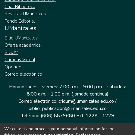
Chat Biblioteca
Revistas UManizales
Fondo Editorial
UManizales
Sitio UManizales
Oferta académica
SIGUM
Campus Virtual
Opened
Correo electrónico
Horario: lunes - viernes: 7:00 a.m. - 9:00 p.m. - sábados:
8:00 a.m. - 1:00 p.m. (jornada continua)
Correo electrónico: cridum@umanizales.edu.co /
biblio_publicacion@umanizales.edu.co
Teléfono (606) 8879680 Ext: 1228 - 1229
We collect and process your personal information for the
Dirección: Cra 9 a # 19-03 Edificio histórico, piso 1