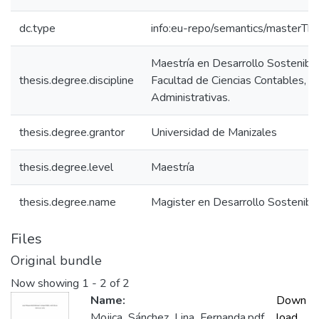
dc.type
info:eu-repo/semantics/masterThe
Maestría en Desarrollo Sostenibl
thesis.degree.discipline
Facultad de Ciencias Contables, 
Administrativas.
thesis.degree.grantor
Universidad de Manizales
thesis.degree.level
Maestría
thesis.degree.name
Magister en Desarrollo Sostenib
Files
Original bundle
Now showing
1 - 2 of 2
Name:
Down
Mojica_Sánchez_Lina_Fernanda.pdf
load