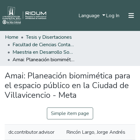
(current)
Language
Log In
Home
Tesis y Disertaciones
Home
Facultad de Ciencias Contables Económicas y Administrativas
Communities & Collections
Maestria en Desarrollo Sostenible y Medio Ambiente
Amai: Planeación biomimética para el espacio público en la Ciudad de Villavicencio - Meta
All of DSpace
Amai: Planeación biomimética para
Statistics
el espacio público en la Ciudad de
Villavicencio - Meta
Simple item page
dc.contributor.advisor
Rincón Largo, Jorge Andrés