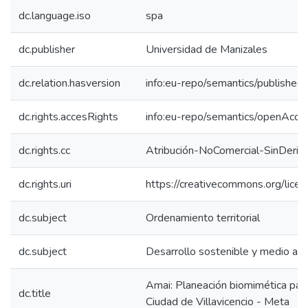
dc.language.iso
spa
dc.publisher
Universidad de Manizales
dc.relation.hasversion
info:eu-repo/semantics/published
dc.rights.accesRights
info:eu-repo/semantics/openAcce
dc.rights.cc
Atribución-NoComercial-SinDeriv
dc.rights.uri
https://creativecommons.org/lice
dc.subject
Ordenamiento territorial
dc.subject
Desarrollo sostenible y medio am
Amai: Planeación biomimética para
dc.title
Ciudad de Villavicencio - Meta