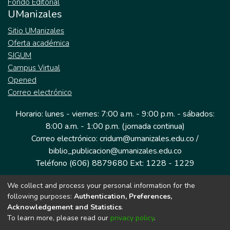
Fondo Editorial
UManizales
Sitio UManizales
Oferta académica
SIGUM
Campus Virtual
Opened
Correo electrónico
Horario: lunes - viernes: 7:00 a.m. - 9:00 p.m. - sábados:
8:00 a.m. - 1:00 p.m. (jornada continua)
Correo electrónico: cridum@umanizales.edu.co /
biblio_publicacion@umanizales.edu.co
Teléfono (606) 8879680 Ext: 1228 - 1229
We collect and process your personal information for the
Dirección: Cra 9 a # 19-03 Edificio histórico, piso 1
following purposes:
Authentication, Preferences,
Manizales, Caldas
Acknowledgement and Statistics
.
Colombia.
To learn more, please read our
privacy policy
.