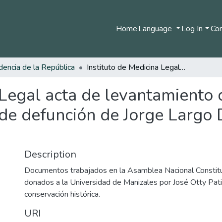
Home
Language
Log In
Com
dencia de la República
Instituto de Medicina Legal acta de levantamiento de cadáver y certificado individual de defunción de Jorge Largo Dagua - 30 de julio de 1994
 Legal acta de levantamiento 
l de defunción de Jorge Largo 
Description
Documentos trabajados en la Asamblea Nacional Consti
donados a la Universidad de Manizales por José Otty Pat
conservación histórica.
URI