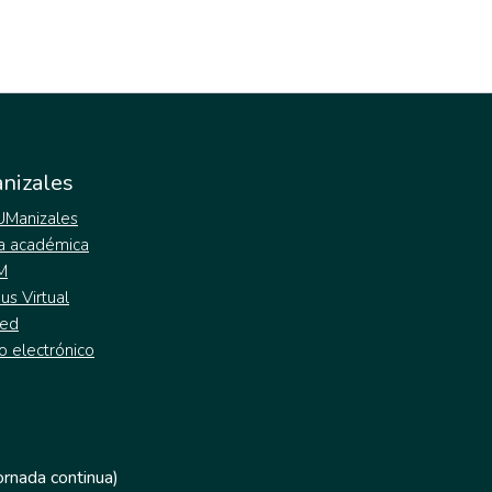
nizales
 UManizales
a académica
M
s Virtual
ed
o electrónico
jornada continua)