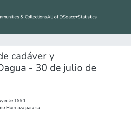
munities & Collections
All of DSpace
Statistics
de cadáver y
Dagua - 30 de julio de
tuyente 1991
iño Hormaza para su