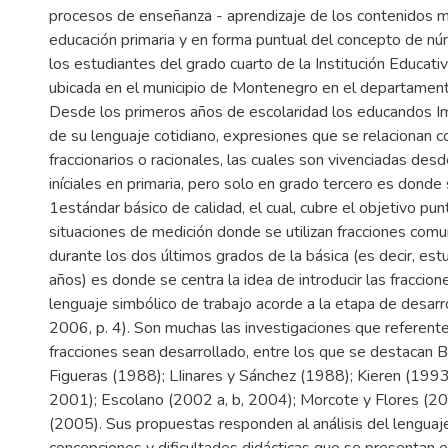
procesos de enseñanza - aprendizaje de los contenidos 
educación primaria y en forma puntual del concepto de núm
los estudiantes del grado cuarto de la Institución Educat
ubicada en el municipio de Montenegro en el departament
Desde los primeros años de escolaridad los educandos 
de su lenguaje cotidiano, expresiones que se relacionan 
fraccionarios o racionales, las cuales son vivenciadas desd
iníciales en primaria, pero solo en grado tercero es dond
1estándar básico de calidad, el cual, cubre el objetivo punt
situaciones de medición donde se utilizan fracciones comu
durante los dos últimos grados de la básica (es decir, es
años) es donde se centra la idea de introducir las fracci
lenguaje simbólico de trabajo acorde a la etapa de desarro
2006, p. 4). Son muchas las investigaciones que referente
fracciones sean desarrollado, entre los que se destacan 
Figueras (1988); LIinares y Sánchez (1988); Kieren (1993)
2001); Escolano (2002 a, b, 2004); Morcote y Flores (200
(2005). Sus propuestas responden al análisis del lenguaje
concepciones y dificultades didácticas que se presentan 