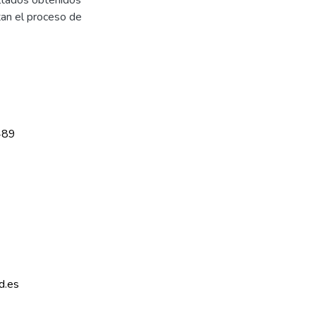
ltan el proceso de
489
d.es 