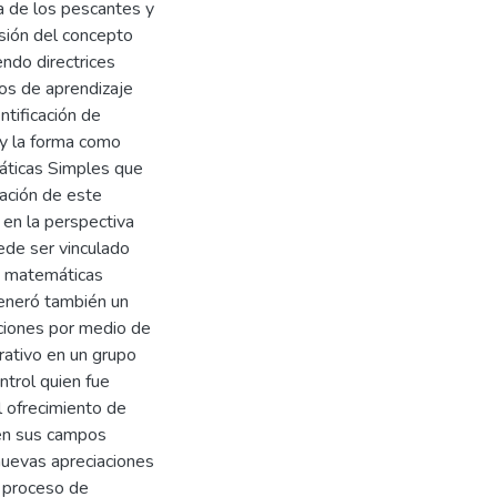
a de los pescantes y
sión del concepto
endo directrices
mos de aprendizaje
ntificación de
 y la forma como
máticas Simples que
ación de este
o en la perspectiva
ede ser vinculado
de matemáticas
generó también un
cciones por medio de
rativo en un grupo
ntrol quien fue
l ofrecimiento de
 en sus campos
nuevas apreciaciones
l proceso de