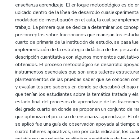
enseñanza aprendizaje. El enfoque metodológico es de ord
ubicado dentro de la línea de desarrollo cuasiexperimenta
modalidad de investigación en el aula, la cual se impleme
trabajo. La primera que se dedica a determinar los concepc
preconceptos sobre fraccionarios que manejan los estudi
cuarto de primaría de la institución de estudio, se pasa lue
implementación de la estrategia didáctica de los pescante
descripción cuantitativa con algunos momentos cualitativo
obtenidos. El proceso metodológico se desarrollo apoya
instrumentos esenciales que son unos talleres estructur
planteamientos de las pruebas saber que se conocen com
y evalúan los pre saberes en donde se descubrió el bajo n
que tenían los estudiantes sobre la temática tratada y el
estado final del procesos de aprendizaje de las fraccione
del grado cuarto en donde se proponen un conjunto de ras
que optimizan el proceso de enseñanza aprendizaje. El ot
se aplicó fue una guía de observación apoyada al tiempo e
cuatro talleres aplicativos, uno por cada indicador, los cua
establecer una relación cualitativa cuantitativa de los re