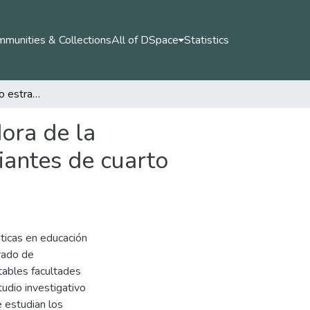
munities & Collections
All of DSpace
Statistics
Los pescantes como estrategia didáctica, potenciadora de la comprensión del concepto de fraccionario en estudiantes de cuarto grado de la Institución Educativa Fundadores
ora de la
iantes de cuarto
ticas en educación
grado de
tables facultades
tudio investigativo
 estudian los