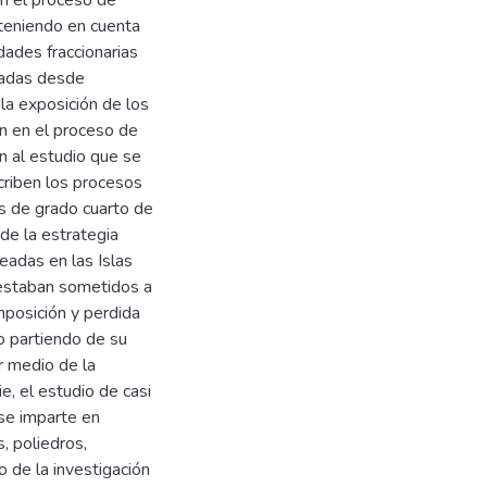
 teniendo en cuenta
dades fraccionarias
eradas desde
 la exposición de los
n en el proceso de
n al estudio que se
criben los procesos
es de grado cuarto de
de la estrategia
eadas en las Islas
 estaban sometidos a
posición y perdida
io partiendo de su
or medio de la
e, el estudio de casi
 se imparte en
, poliedros,
o de la investigación