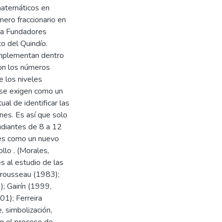
matemáticos en
ero fraccionario en
iva Fundadores
o del Quindío.
Implementan dentro
con los números
e los niveles
e se exigen como un
ual de identificar las
nes. Es así que solo
tudiantes de 8 a 12
ones como un nuevo
llo . (Morales,
s al estudio de las
Brousseau (1983);
; Gairín (1999,
1); Ferreira
, simbolización,
en el proceso de