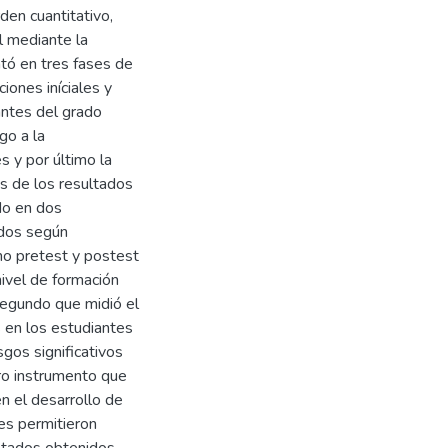
en cuantitativo,
l mediante la
ntó en tres fases de
iones iníciales y
antes del grado
go a la
s y por último la
s de los resultados
do en dos
ados según
o pretest y postest
ivel de formación
segundo que midió el
s en los estudiantes
gos significativos
ro instrumento que
n el desarrollo de
les permitieron
sultados obtenidos