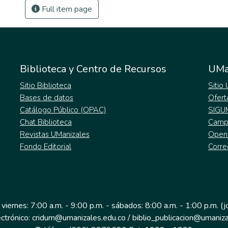
Full item page
Biblioteca y Centro de Recursos
UMa
Sitio Biblioteca
Sitio
Bases de datos
Ofert
Catálogo Público (OPAC)
SIGU
Chat Biblioteca
Campu
Revistas UManizales
Open
Fondo Editorial
Corre
 viernes: 7:00 a.m. - 9:00 p.m. - sábados: 8:00 a.m. - 1:00 p.m. (
ectrónico: cridum@umanizales.edu.co / biblio_publicacion@umaniza