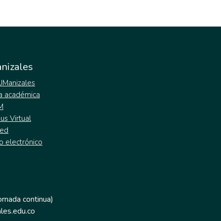
nizales
 UManizales
a académica
M
s Virtual
ed
o electrónico
jornada continua)
les.edu.co