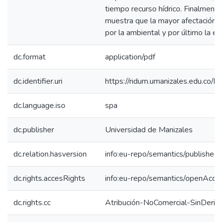
tiempo recurso hídrico. Finalmente 
muestra que la mayor afectación es
por la ambiental y por último la e
dc.format
application/pdf
dc.identifier.uri
https://ridum.umanizales.edu.co
dc.language.iso
spa
dc.publisher
Universidad de Manizales
dc.relation.hasversion
info:eu-repo/semantics/published
dc.rights.accesRights
info:eu-repo/semantics/openAcce
dc.rights.cc
Atribución-NoComercial-SinDeriv