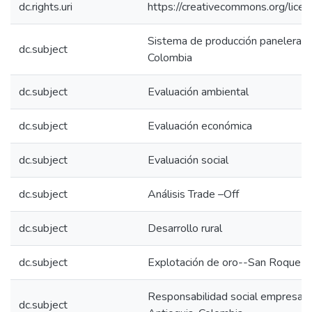
dc.rights.uri
https://creativecommons.org/lice
Sistema de producción panelera-
dc.subject
Colombia
dc.subject
Evaluación ambiental
dc.subject
Evaluación económica
dc.subject
Evaluación social
dc.subject
Análisis Trade –Off
dc.subject
Desarrollo rural
dc.subject
Explotación de oro--San Roque-A
Responsabilidad social empresari
dc.subject