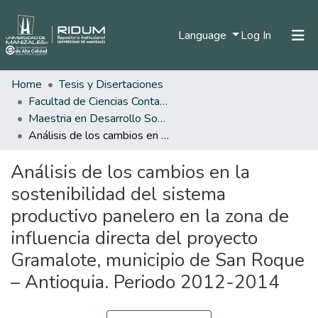
(current)
Language
Log In
Home
Tesis y Disertaciones
Home
Facultad de Ciencias Contables Económicas y Administrativas
Communities & Collections
Maestria en Desarrollo Sostenible y Medio Ambiente
Análisis de los cambios en la sostenibilidad del sistema productivo panelero en la zona de influencia directa del proyecto Gramalote, municipio de San Roque – Antioquia. Periodo 2012-2014
All of DSpace
Análisis de los cambios en la
Statistics
sostenibilidad del sistema
productivo panelero en la zona de
influencia directa del proyecto
Gramalote, municipio de San Roque
– Antioquia. Periodo 2012-2014