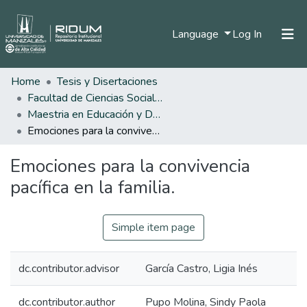
(current)
Language
Log In
Home
Tesis y Disertaciones
Home
Facultad de Ciencias Sociales y Humanas
Communities & Collections
Maestria en Educación y Desarrollo Humano
Emociones para la convivencia pacífica en la familia.
All of DSpace
Emociones para la convivencia
Statistics
pacífica en la familia.
Simple item page
dc.contributor.advisor
García Castro, Ligia Inés
dc.contributor.author
Pupo Molina, Sindy Paola