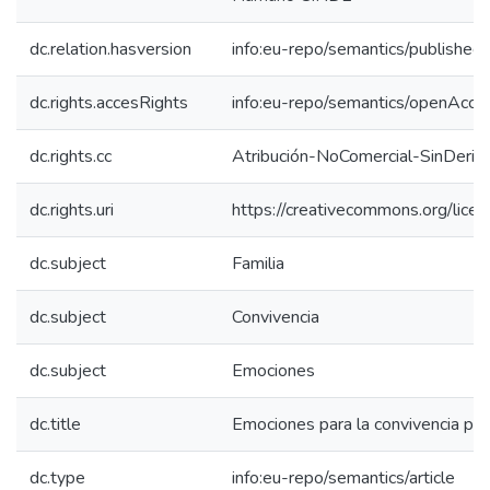
dc.relation.hasversion
info:eu-repo/semantics/published
dc.rights.accesRights
info:eu-repo/semantics/openAcce
dc.rights.cc
Atribución-NoComercial-SinDeriv
dc.rights.uri
https://creativecommons.org/lice
dc.subject
Familia
dc.subject
Convivencia
dc.subject
Emociones
dc.title
Emociones para la convivencia pacíf
dc.type
info:eu-repo/semantics/article