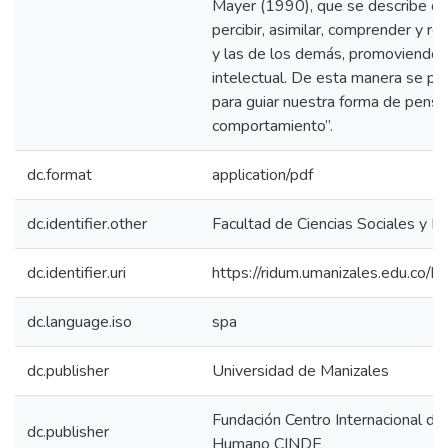
Mayer (1990), que se describe co
percibir, asimilar, comprender y r
y las de los demás, promoviendo 
intelectual. De esta manera se pu
para guiar nuestra forma de pensa
comportamiento”.
dc.format
application/pdf
dc.identifier.other
Facultad de Ciencias Sociales y 
dc.identifier.uri
https://ridum.umanizales.edu.co
dc.language.iso
spa
dc.publisher
Universidad de Manizales
Fundación Centro Internacional de
dc.publisher
Humano CINDE