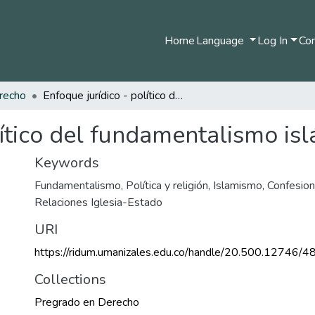
Home
Language
Log In
Com
recho
Enfoque jurídico - político del fundamentalismo islámico
lítico del fundamentalismo is
Keywords
Fundamentalismo
,
Política y religión
,
Islamismo
,
Confesion
Relaciones Iglesia-Estado
URI
https://ridum.umanizales.edu.co/handle/20.500.12746/4
Collections
Pregrado en Derecho