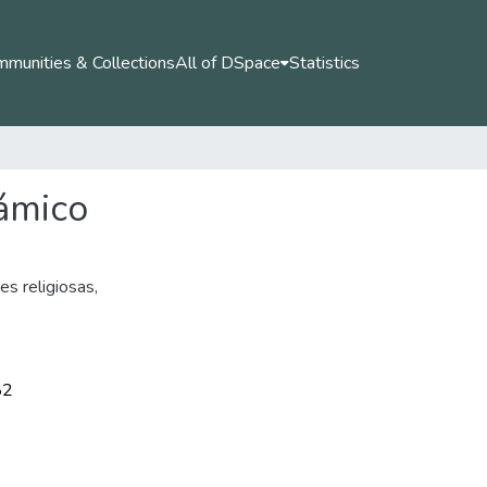
munities & Collections
All of DSpace
Statistics
lámico
es religiosas
,
82