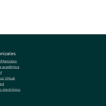
nizales
 UManizales
a académica
M
s Virtual
ed
o electrónico