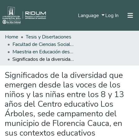
(current)
Language
Log In
Home
Tesis y Disertaciones
Home
Facultad de Ciencias Sociales y Humanas
Communities & Collections
Maestria en Educación desde la Diversidad
Significados de la diversidad que emergen desde las voces de los niños y las niñas entre los 8 y 13 años del Centro educativo Los Árboles, sede campamento del municipio de Florencia Cauca, en sus contextos educativos
All of DSpace
Significados de la diversidad que
Statistics
emergen desde las voces de los
niños y las niñas entre los 8 y 13
años del Centro educativo Los
Árboles, sede campamento del
municipio de Florencia Cauca, en
sus contextos educativos